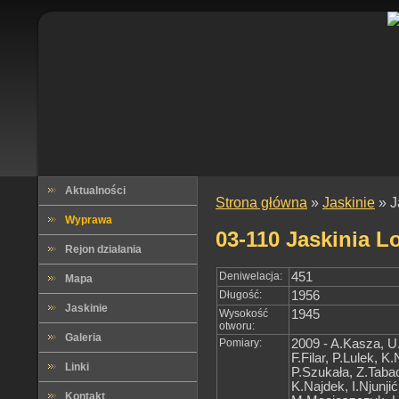
Aktualności
Strona główna
»
Jaskinie
» J
Wyprawa
03-110 Jaskinia 
Rejon działania
Deniwelacja:
451
Mapa
Długość:
1956
Jaskinie
Wysokość
1945
otworu:
Galeria
Pomiary:
2009 - A.Kasza, U
F.Filar, P.Lulek, 
Linki
P.Szukała, Z.Taba
K.Najdek, I.Njunji
Kontakt